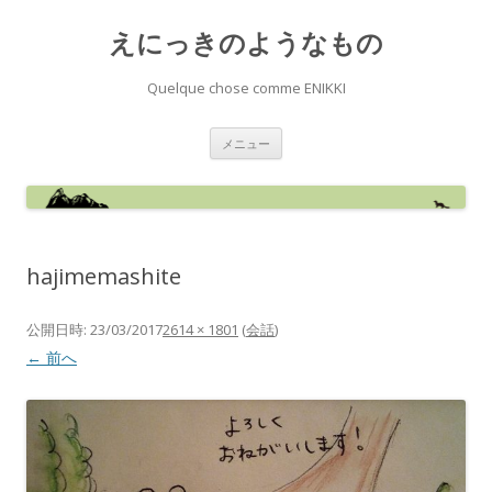
えにっきのようなもの
Quelque chose comme ENIKKI
コ
メニュー
ン
テ
ン
ツ
へ
ス
キ
ッ
hajimemashite
プ
公開日時:
23/03/2017
2614 × 1801
(
会話
)
← 前へ