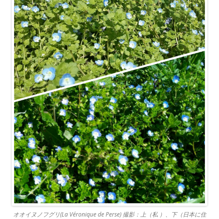
オオイヌノフグリ(La Véronique de Perse) 撮影：上（私 ）、下（日本に住