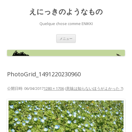
えにっきのようなもの
Quelque chose comme ENIKKI
コ
メニュー
ン
テ
ン
ツ
へ
ス
キ
ッ
PhotoGrid_1491220230960
プ
公開日時:
06/04/2017
1280 × 1706
(
意味は知らないほうがよかった ?
)