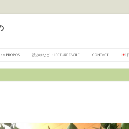
の
コ
ン
À PROPOS
読み物など ：LECTURE FACILE
CONTACT
テ
ン
ツ
へ
ス
キ
ッ
プ