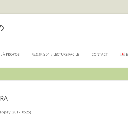
の
コ
ン
À PROPOS
読み物など ：LECTURE FACILE
CONTACT
テ
ン
ツ
へ
ス
キ
ッ
プ
ERA
appey_2017_0525
)