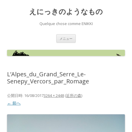
えにっきのようなもの
Quelque chose comme ENIKKI
コ
メニュー
ン
テ
ン
ツ
へ
ス
キ
ッ
L’Alpes_du_Grand_Serre_Le-
プ
Senepy_Vercors_par_Romage
公開日時:
16/08/2017
3264 × 2448
(
近所の森
)
← 前へ