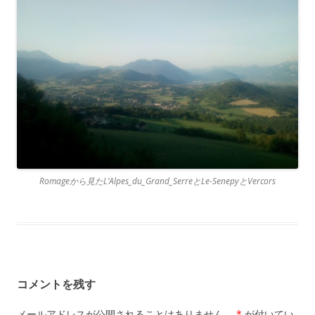
Romageから見たL’Alpes_du_Grand_SerreとLe-SenepyとVercors
コメントを残す
メールアドレスが公開されることはありません。
*
が付いてい