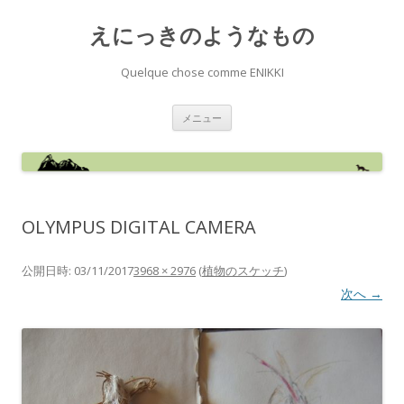
えにっきのようなもの
Quelque chose comme ENIKKI
コ
メニュー
ン
テ
ン
ツ
へ
ス
キ
ッ
OLYMPUS DIGITAL CAMERA
プ
公開日時:
03/11/2017
3968 × 2976
(
植物のスケッチ
)
次へ →