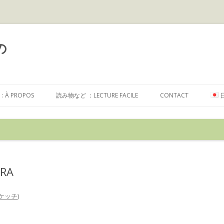
の
コ
ン
À PROPOS
読み物など ：LECTURE FACILE
CONTACT
テ
ン
ツ
へ
ス
キ
ッ
プ
ERA
ケッチ
)