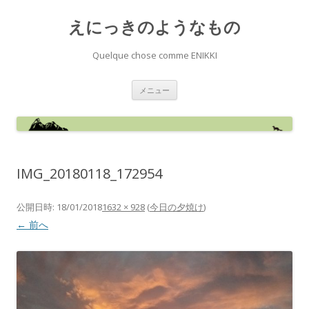
えにっきのようなもの
Quelque chose comme ENIKKI
コ
メニュー
ン
テ
ン
ツ
へ
ス
キ
ッ
IMG_20180118_172954
プ
公開日時:
18/01/2018
1632 × 928
(
今日の夕焼け
)
← 前へ