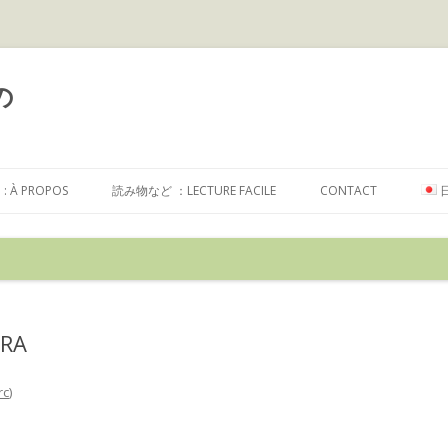
の
コ
ン
À PROPOS
読み物など ：LECTURE FACILE
CONTACT
テ
ン
ツ
へ
ス
キ
ッ
プ
ERA
rc
)