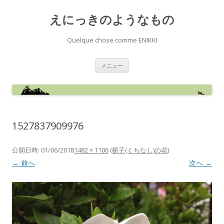
えにっきのようなもの
Quelque chose comme ENIKKI
コ
メニュー
ン
テ
ン
ツ
へ
ス
キ
ッ
1527837909976
プ
公開日時:
01/06/2018
1482 × 1106
(
梔子(くちなし)の花
)
← 前へ
次へ →