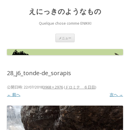
えにっきのようなもの
Quelque chose comme ENIKKI
コ
メニュー
ン
テ
ン
ツ
へ
ス
キ
ッ
28_j6_tonde-de_sorapis
プ
公開日時:
22/07/2018
3968 × 2976
(
ドロミテ ６日目
)
← 前へ
次へ →