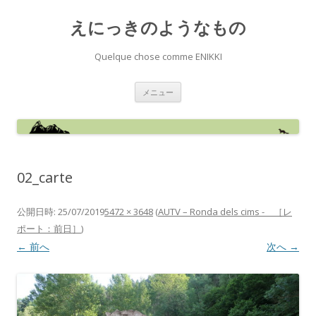
えにっきのようなもの
Quelque chose comme ENIKKI
コ
メニュー
ン
テ
ン
ツ
へ
ス
キ
ッ
02_carte
プ
公開日時:
25/07/2019
5472 × 3648
(
AUTV – Ronda dels cims - ［レ
ポート：前日］
)
← 前へ
次へ →