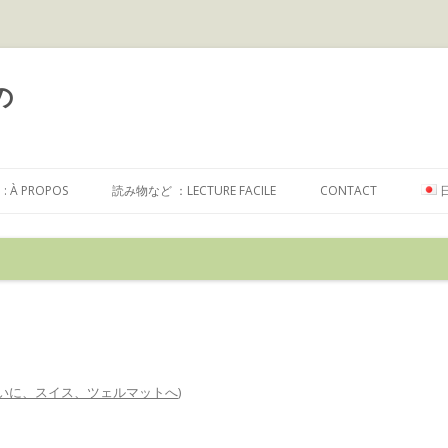
の
コ
ン
À PROPOS
読み物など ：LECTURE FACILE
CONTACT
テ
ン
ツ
へ
ス
キ
ッ
プ
いに、スイス、ツェルマットへ
)