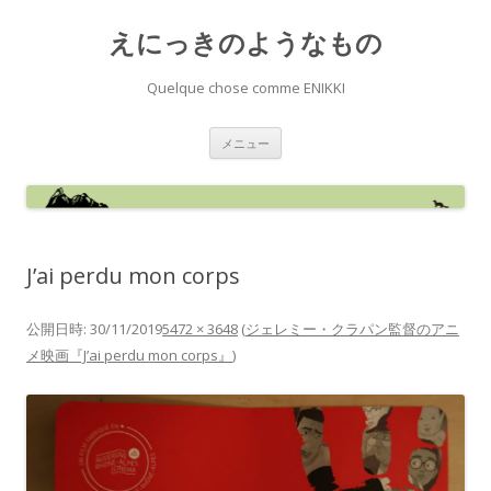
えにっきのようなもの
Quelque chose comme ENIKKI
コ
メニュー
ン
テ
ン
ツ
へ
ス
キ
ッ
J’ai perdu mon corps
プ
公開日時:
30/11/2019
5472 × 3648
(
ジェレミー・クラパン監督のアニ
メ映画『J’ai perdu mon corps』
)