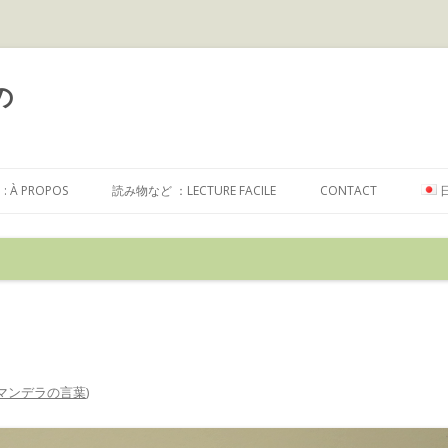
の
コ
ン
À PROPOS
読み物など ：LECTURE FACILE
CONTACT
テ
ン
ツ
へ
ス
キ
ッ
プ
マンデラの言葉
)