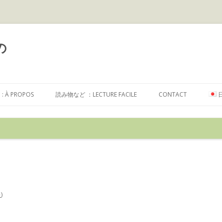
の
コ
ン
À PROPOS
読み物など ：LECTURE FACILE
CONTACT
テ
ン
ツ
へ
ス
キ
ッ
プ
た
)