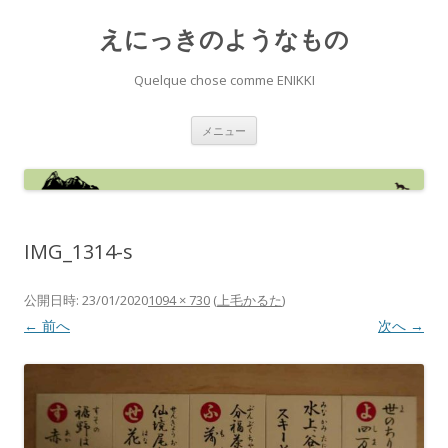
えにっきのようなもの
Quelque chose comme ENIKKI
コ
メニュー
ン
テ
ン
ツ
へ
ス
キ
ッ
IMG_1314-s
プ
公開日時:
23/01/2020
1094 × 730
(
上毛かるた
)
← 前へ
次へ →