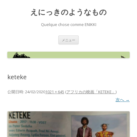
えにっきのようなもの
Quelque chose comme ENIKKI
コ
メニュー
ン
テ
ン
ツ
へ
ス
キ
ッ
keteke
プ
公開日時:
24/02/2020
1021 × 645
(
アフリカの映画「KETEKE」
)
次へ →