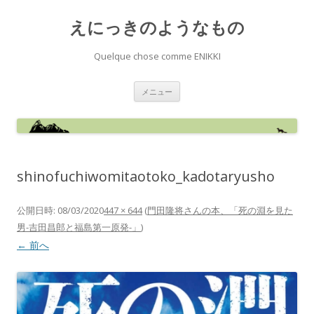
えにっきのようなもの
Quelque chose comme ENIKKI
コ
メニュー
ン
テ
ン
ツ
へ
ス
キ
ッ
shinofuchiwomitaotoko_kadotaryusho
プ
公開日時:
08/03/2020
447 × 644
(
門田隆将さんの本、「死の淵を見た
男-吉田昌郎と福島第一原発-」
)
← 前へ