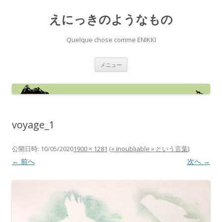
えにっきのようなもの
Quelque chose comme ENIKKI
コ
メニュー
ン
テ
ン
ツ
へ
ス
キ
ッ
voyage_1
プ
公開日時:
10/05/2020
1900 × 1281
(
« inoubliable » という言葉
)
← 前へ
次へ →