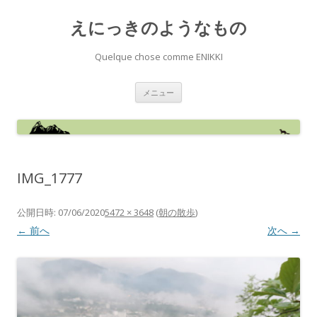
えにっきのようなもの
Quelque chose comme ENIKKI
コ
メニュー
ン
テ
ン
ツ
へ
ス
キ
ッ
IMG_1777
プ
公開日時:
07/06/2020
5472 × 3648
(
朝の散歩
)
← 前へ
次へ →