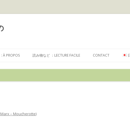
の
コ
ン
À PROPOS
読み物など ：LECTURE FACILE
CONTACT
テ
ン
ツ
へ
ス
キ
ッ
プ
l Marx – Moucherotte
)