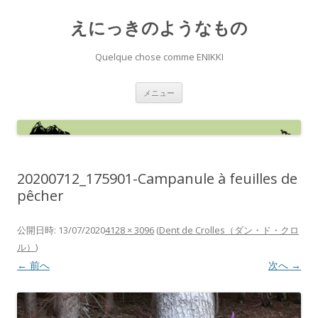
えにっきのようなもの
Quelque chose comme ENIKKI
コ
メニュー
ン
テ
ン
ツ
へ
ス
キ
ッ
20200712_175901-Campanule à feuilles de
プ
pêcher
公開日時:
13/07/2020
4128 × 3096
(
Dent de Crolles（ダン・ド・クロ
ル）
)
← 前へ
次へ →