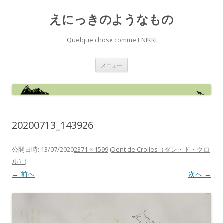
えにっきのようなもの
Quelque chose comme ENIKKI
コ
メニュー
ン
テ
ン
ツ
へ
ス
キ
ッ
20200713_143926
プ
公開日時:
13/07/2020
2371 × 1599
(
Dent de Crolles（ダン・ド・クロ
ル）
)
← 前へ
次へ →