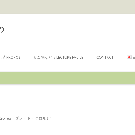
の
コ
ン
À PROPOS
読み物など ：LECTURE FACILE
CONTACT
テ
ン
ツ
へ
ス
キ
ッ
プ
e Crolles（ダン・ド・クロル）
)