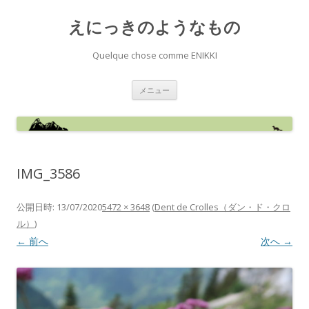
えにっきのようなもの
Quelque chose comme ENIKKI
コ
メニュー
ン
テ
ン
ツ
へ
ス
キ
ッ
IMG_3586
プ
公開日時:
13/07/2020
5472 × 3648
(
Dent de Crolles（ダン・ド・クロ
ル）
)
← 前へ
次へ →