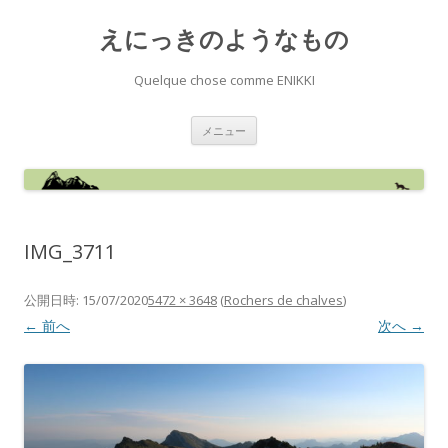
えにっきのようなもの
Quelque chose comme ENIKKI
コ
メニュー
ン
テ
ン
ツ
へ
ス
キ
ッ
IMG_3711
プ
公開日時:
15/07/2020
5472 × 3648
(
Rochers de chalves
)
← 前へ
次へ →