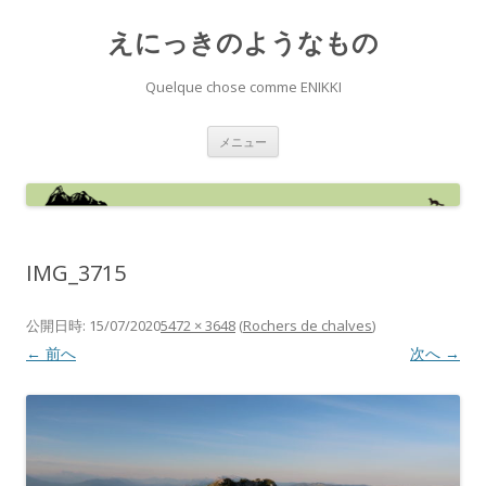
えにっきのようなもの
Quelque chose comme ENIKKI
コ
メニュー
ン
テ
ン
ツ
へ
ス
キ
ッ
IMG_3715
プ
公開日時:
15/07/2020
5472 × 3648
(
Rochers de chalves
)
← 前へ
次へ →