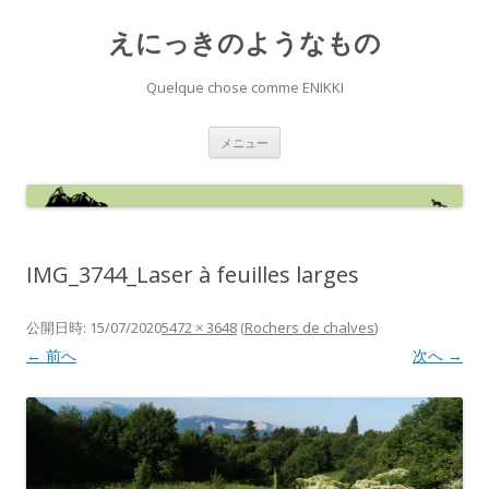
えにっきのようなもの
Quelque chose comme ENIKKI
コ
メニュー
ン
テ
ン
ツ
へ
ス
キ
ッ
IMG_3744_Laser à feuilles larges
プ
公開日時:
15/07/2020
5472 × 3648
(
Rochers de chalves
)
← 前へ
次へ →