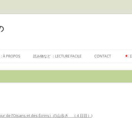
の
コ
ン
À PROPOS
読み物など ：LECTURE FACILE
CONTACT
テ
ン
ツ
へ
ス
キ
ッ
プ
ur de l’Oisans et des Écrins）の山歩き （４日目）
)