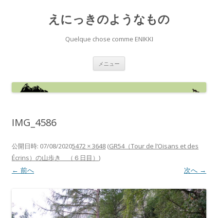
えにっきのようなもの
Quelque chose comme ENIKKI
コ
メニュー
ン
テ
ン
ツ
へ
ス
キ
ッ
IMG_4586
プ
公開日時:
07/08/2020
5472 × 3648
(
GR54（Tour de l’Oisans et des
Écrins）の山歩き （６日目）
)
← 前へ
次へ →