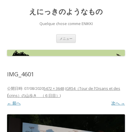
えにっきのようなもの
Quelque chose comme ENIKKI
コ
メニュー
ン
テ
ン
ツ
へ
ス
キ
ッ
IMG_4601
プ
公開日時:
07/08/2020
5472 × 3648
(
GR54（Tour de l’Oisans et des
Écrins）の山歩き （６日目）
)
← 前へ
次へ →