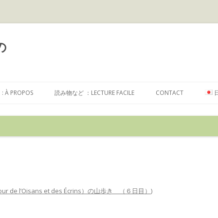
の
コ
ン
À PROPOS
読み物など ：LECTURE FACILE
CONTACT
テ
ン
ツ
へ
ス
キ
ッ
プ
ur de l’Oisans et des Écrins）の山歩き （６日目）
)