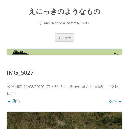
えにっきのようなもの
Quelque chose comme ENIKKI
コ
メニュー
ン
テ
ン
ツ
へ
ス
キ
ッ
IMG_5027
プ
公開日時:
11/08/2020
5472 × 3648
(
La Grave 周辺の山歩き （２日
目）
)
← 前へ
次へ →