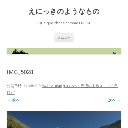
えにっきのようなもの
Quelque chose comme ENIKKI
コ
メニュー
ン
テ
ン
ツ
へ
ス
キ
ッ
IMG_5028
プ
公開日時:
11/08/2020
5472 × 3648
(
La Grave 周辺の山歩き （２日
目）
)
← 前へ
次へ →