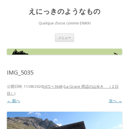
えにっきのようなもの
Quelque chose comme ENIKKI
コ
メニュー
ン
テ
ン
ツ
へ
ス
キ
ッ
IMG_5035
プ
公開日時:
11/08/2020
5472 × 3648
(
La Grave 周辺の山歩き （２日
目）
)
← 前へ
次へ →