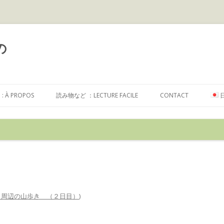
の
コ
ン
À PROPOS
読み物など ：LECTURE FACILE
CONTACT
テ
ン
ツ
へ
ス
キ
ッ
プ
ave 周辺の山歩き （２日目）
)