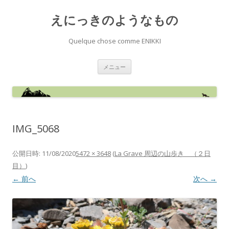
えにっきのようなもの
Quelque chose comme ENIKKI
コ
メニュー
ン
テ
ン
ツ
へ
ス
キ
ッ
IMG_5068
プ
公開日時:
11/08/2020
5472 × 3648
(
La Grave 周辺の山歩き （２日
目）
)
← 前へ
次へ →