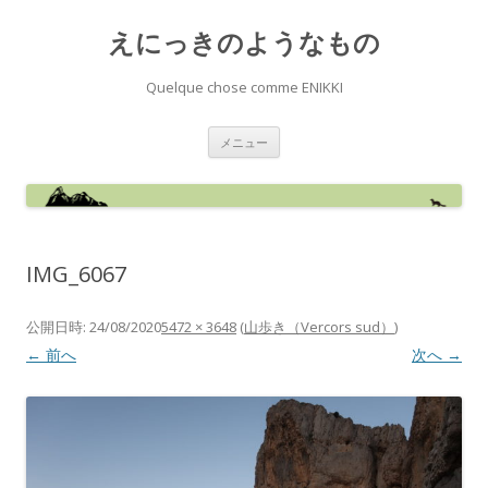
えにっきのようなもの
Quelque chose comme ENIKKI
コ
メニュー
ン
テ
ン
ツ
へ
ス
キ
ッ
IMG_6067
プ
公開日時:
24/08/2020
5472 × 3648
(
山歩き（Vercors sud）
)
← 前へ
次へ →