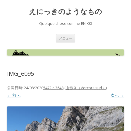
えにっきのようなもの
Quelque chose comme ENIKKI
コ
メニュー
ン
テ
ン
ツ
へ
ス
キ
ッ
IMG_6095
プ
公開日時:
24/08/2020
5472 × 3648
(
山歩き（Vercors sud）
)
← 前へ
次へ →