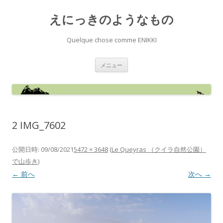
えにっきのようなもの
Quelque chose comme ENIKKI
コ
メニュー
ン
テ
ン
ツ
へ
ス
キ
ッ
2 IMG_7602
プ
公開日時:
09/08/2021
5472 × 3648
(
Le Queyras （クイラ自然公園）
で山歩き
)
← 前へ
次へ →