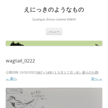
えにっきのようなもの
Quelque chose comme ENIKKI
コ
メニュー
ン
テ
ン
ツ
へ
ス
キ
ッ
wagtail_0222
プ
公開日時:
23/02/2023
1867 × 1400
(
１０月１７日（水）曇りのち雨
)
← 前へ
次へ →