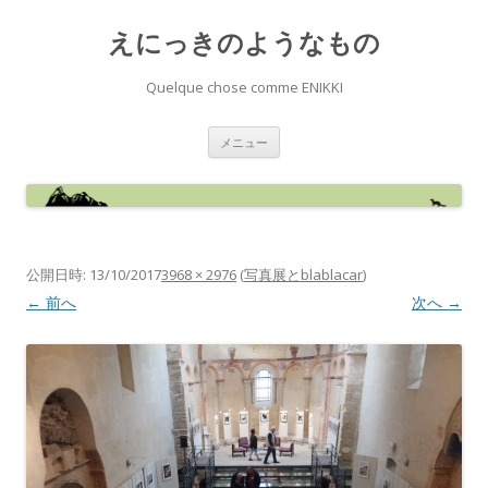
えにっきのようなもの
Quelque chose comme ENIKKI
コ
メニュー
ン
テ
ン
ツ
へ
ス
キ
ッ
プ
公開日時:
13/10/2017
3968 × 2976
(
写真展とblablacar
)
← 前へ
次へ →