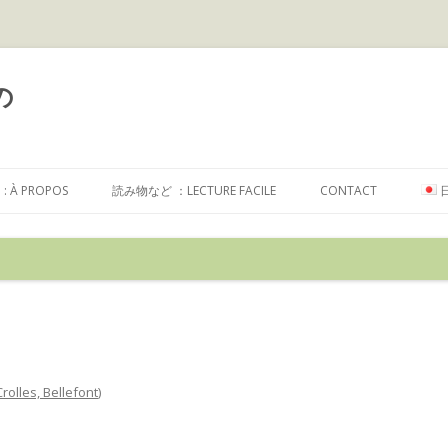
の
コ
ン
À PROPOS
読み物など ：LECTURE FACILE
CONTACT
テ
ン
ツ
へ
ス
キ
ッ
プ
rolles, Bellefont
)