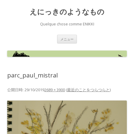
えにっきのようなもの
Quelque chose comme ENIKKI
コ
メニュー
ン
テ
ン
ツ
へ
ス
キ
ッ
parc_paul_mistral
プ
公開日時:
29/10/2019
2689 × 3900
(
最近のことをつらつらと
)