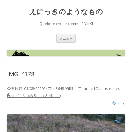
えにっきのようなもの
Quelque chose comme ENIKKI
コ
メニュー
ン
テ
ン
ツ
へ
ス
キ
ッ
IMG_4178
プ
公開日時:
05/08/2020
5472 × 3648
(
GR54（Tour de l’Oisans et des
Écrins）の山歩き （３日目）
)
次へ →