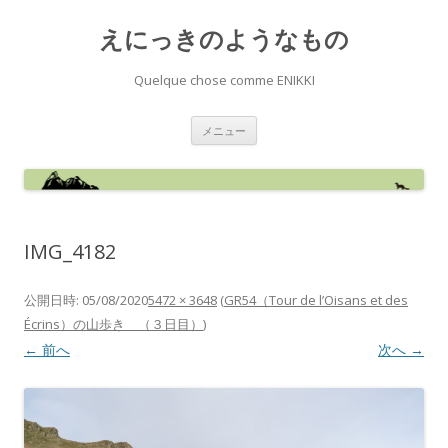
えにっきのようなもの
Quelque chose comme ENIKKI
コ
メニュー
ン
テ
ン
ツ
へ
ス
キ
ッ
IMG_4182
プ
公開日時:
05/08/2020
5472 × 3648
(
GR54（Tour de l’Oisans et des
Écrins）の山歩き （３日目）
)
← 前へ
次へ →