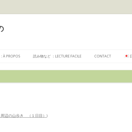
の
コ
ン
À PROPOS
読み物など ：LECTURE FACILE
CONTACT
テ
ン
ツ
へ
ス
キ
ッ
プ
ave 周辺の山歩き （１日目）
)