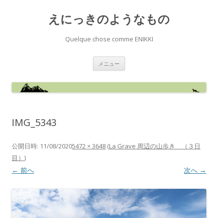
えにっきのようなもの
Quelque chose comme ENIKKI
コ
メニュー
ン
テ
ン
ツ
へ
ス
キ
ッ
IMG_5343
プ
公開日時:
11/08/2020
5472 × 3648
(
La Grave 周辺の山歩き （３日
目）
)
← 前へ
次へ →