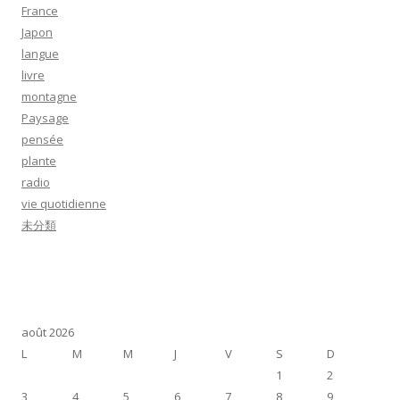
France
Japon
langue
livre
montagne
Paysage
pensée
plante
radio
vie quotidienne
未分類
août 2026
L
M
M
J
V
S
D
1
2
3
4
5
6
7
8
9