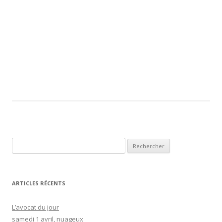
R
e
c
h
ARTICLES RÉCENTS
e
r
L’avocat du jour
c
samedi 1 avril, nuageux