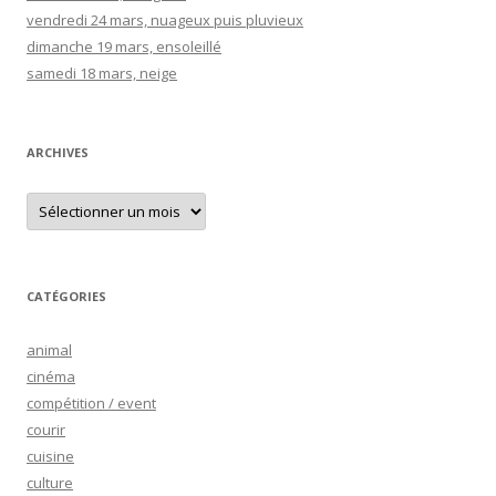
h
vendredi 24 mars, nuageux puis pluvieux
e
dimanche 19 mars, ensoleillé
r
samedi 18 mars, neige
:
ARCHIVES
A
r
c
h
i
v
e
CATÉGORIES
s
animal
cinéma
compétition / event
courir
cuisine
culture